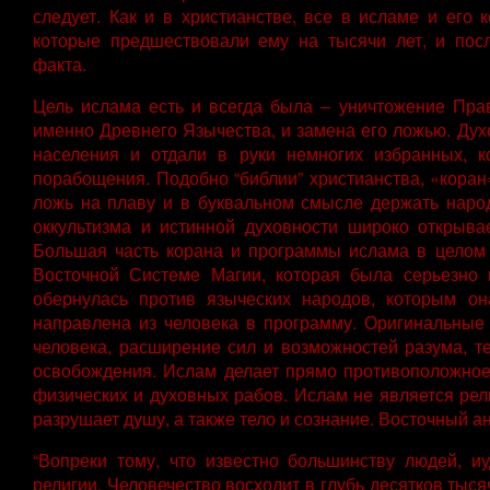
следует. Как и в христианстве, все в исламе и его 
которые предшествовали ему на тысячи лет, и посл
факта.
Цель ислама есть и всегда была – уничтожение Пра
именно Древнего Язычества, и замена его ложью. Духо
населения и отдали в руки немногих избранных, к
порабощения. Подобно “библии” христианства, «коран
ложь на плаву и в буквальном смысле держать наро
оккультизма и истинной духовности широко открыва
Большая часть корана и программы ислама в целом 
Восточной Системе Магии, которая была серьезно 
обернулась против языческих народов, которым он
направлена ​​из человека в программу. Оригинальны
человека, расширение сил и возможностей разума, т
освобождения. Ислам делает прямо противоположное,
физических и духовных рабов. Ислам не является рел
разрушает душу, а также тело и сознание. Восточный а
“Вопреки тому, что известно большинству людей, и
религии. Человечество восходит в глубь десятков тыся