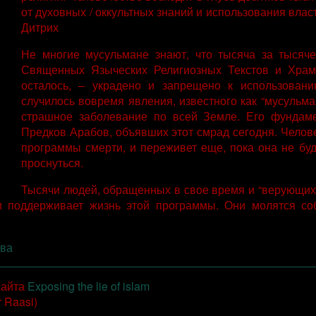
от духовных / оккультных знаний и использования власт
Дитрих
Не многие мусульмане знают, что тысяча за тысяч
Священных Языческих Религиозных Текстов и Храмо
осталось, – украдено и запрещено к использован
случилось вовремя явления, известного как “мусульма
страшное заболевание по всей Земле. Его фундаме
Предков Арабов, объявших этот смрад сегодня. Челов
программы смерти, и переживет еще, пока она не бу
проснуться.
Тысячи людей, обращенных в свое время и “верующих
и поддерживает жизнь этой программы. Они молятся со
тва
сайта
Exposing the lie of islam
 Raasi)