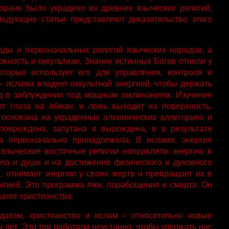
коране было украдено из древних языческих религий,
едующие статьи представляют доказательство этого
вды и первоначальных религий языческих народов, а
вность и оккультизм, Знание истинных Богов отняли у
оторые использует его для управления, контроля и
» ислама владеет оккультной энергией, чтобы держать
д в заблуждении под мощным заклинанием. Изучение
ет глаза на обман, и ложь выходит на поверхность.
основана на украденных алхимических аллегориях и
повреждена, запутана и вырождена, и в результате
а первоначально принадлежала. В исламе, энергия
е языческие восточные религии направляли энергию в
ела и души и на достижение физического и духовного
 отнимает энергию у своих жертв и превращает их в
игией. Это программа лжи, порабощения и смерти. Он
налог христианства.
удаизм, христианство и ислам – относительно новые
ч лет. Эти три работали неустанно, чтобы удержать нас