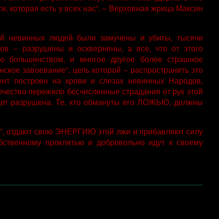
и, которая есть у всех нас”. – Верховная жрица Максин
ей невинных людей были замучены и убиты, тысячи
в – разрушены и осквернены, а все, что от этого
ию большинством, и многое другое более страшное
нское завоевание”, цель которой – распространить это
нт построен на крови и слезах невинных Народов,
ечество пережило бесчисленные страдания от рук этой
дет разрушена. Те, кто обмануты его ЛОЖЬЮ, должны
”, отдают свою ЭНЕРГИЮ этой лжи и прибавляют силу
бственному проклятью и добровольно идут к своему